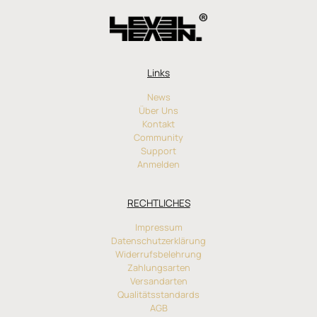
Links
News
Über Uns
Kontakt
Community
Support
Anmelden
RECHTLICHES
Impressum
Datenschutzerklärung
Widerrufsbelehrung
Zahlungsarten
Versandarten
Qualitätsstandards
AGB