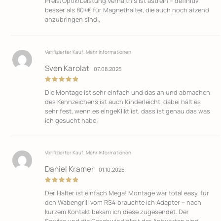
Preis/Optik/Leistung Verhältnis ist astrein – definitiv
besser als 80+€ für Magnethalter, die auch noch ätzend
anzubringen sind..
Verifizierter Kauf.
Mehr Informationen
Sven Karolat
07.08.2025
Bewertet
Die Montage ist sehr einfach und das an und abmachen
mit
5
von
5
des Kennzeichens ist auch Kinderleicht, dabei hält es
sehr fest, wenn es eingeKlikt ist, dass ist genau das was
ich gesucht habe.
Verifizierter Kauf.
Mehr Informationen
Daniel Kramer
01.10.2025
Bewertet
Der Halter ist einfach Mega! Montage war total easy, für
mit
5
von
5
den Wabengrill vom RS4 brauchte ich Adapter – nach
kurzem Kontakt bekam ich diese zugesendet. Der
Service und die Geschwindigkeit der Antworten sind