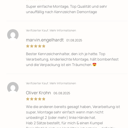
Bewertet
Super einfache Montage, Top Qualität und sehr
mit
5
von
5
unauffällig nach Kennzeichen Demontage
Verifizierter Kauf.
Mehr Informationen
marvin.engelhardt
01.08.2025
Bewertet
Bester Kennzeichenhalter, den ich je hatte. Top
mit
5
von
5
Verarbeitung, kinderleichte Montage, hält bombenfest
und die Verpackung ist ein Träumchen
Verifizierter Kauf.
Mehr Informationen
Oliver Krohn
06.08.2025
Bewertet
Wie die anderen bereits gesagt haben, Verarbeitung ist
mit
5
von
5
super, Montage sehr einfach wenn man nicht
unbedingt 2 (oder mehr) linke Hände hat.
Hab 2 Sätze bestellt, für mich & einen Kumpel