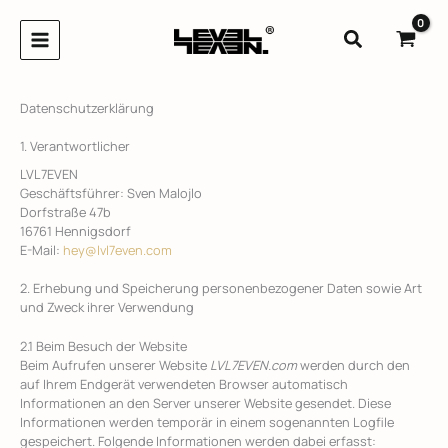
Zum
Inhalt
Suchen
springen
Datenschutzerklärung
1. Verantwortlicher
LVL7EVEN
Geschäftsführer: Sven Malojlo
Dorfstraße 47b
16761 Hennigsdorf
E-Mail:
hey@lvl7even.com
2. Erhebung und Speicherung personenbezogener Daten sowie Art
und Zweck ihrer Verwendung
2.1 Beim Besuch der Website
Beim Aufrufen unserer Website
LVL7EVEN.com
werden durch den
auf Ihrem Endgerät verwendeten Browser automatisch
Informationen an den Server unserer Website gesendet. Diese
Informationen werden temporär in einem sogenannten Logfile
gespeichert. Folgende Informationen werden dabei erfasst: